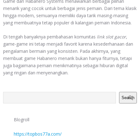
Game dari
Habanero Systems
menawarkan berbagai pilihan
menarik yang cocok untuk berbagai jenis pemain. Dari tema klasik
hingga modern, semuanya memiliki daya tarik masing-masing
yang membuatnya tetap populer di kalangan pemain Indonesia.
Di tengah banyaknya pembahasan komunitas
link slot gacor
,
game-game ini tetap menjadi favorit karena kesederhanaan dan
pengalaman bermain yang konsisten. Pada akhirnya, yang
membuat game Habanero menarik bukan hanya fiturnya, tetapi
juga bagaimana pemain menikmatinya sebagai hiburan digital
yang ringan dan menyenangkan.
Search
Blogroll
https://topbos77a.com/