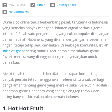
May 15, 2026
admin
Uncategorized
No Comments
Dunia slot online terus berkembang pesat, terutama di Indonesia
yang semakin banyak mengenal hiburan digital berbasis game
interaktif. Salah satu pengembang yang cukup populer di kalangan
pemain adalah Habanero, yang dikenal dengan game sederhana,
ringan, tetapi tetap seru dimainkan. Di berbagai komunitas, istilah
link slot gacor
sering muncul saat pemain membahas game
favorit mereka yang dianggap paling menyenangkan untuk
dimainkan.
Meski istilah tersebut lebih bersifat percakapan komunitas,
banyak pemain tetap menggunakan referensi itu untuk berbagi
pengalaman tentang game yang mereka sukai. Berikut ini adalah
beberapa game Habanero yang sering dianggap terbaik dan
paling banyak dibicarakan oleh pemain Indonesia.
1. Hot Hot Fruit