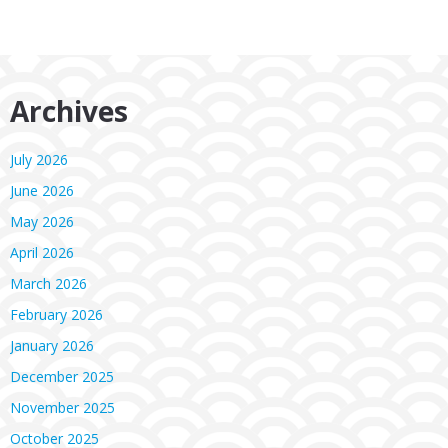
Archives
July 2026
June 2026
May 2026
April 2026
March 2026
February 2026
January 2026
December 2025
November 2025
October 2025