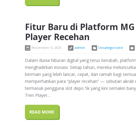
Fitur Baru di Platform M
Player Recehan
November 9, 2025
admin
Uncategorized
Dalam dunia hiburan digital yang terus berubah, platform
menghadirkan inovasi. Setiap tahun, mereka meluncurka
bermain yang lebih lancar, cepat, dan ramah bagi semua
memperhatikan para “player recehan” — sebutan akrab 
termasuk pengguna slot depo 5k yang kini semakin banya
Tren Player…
READ MORE