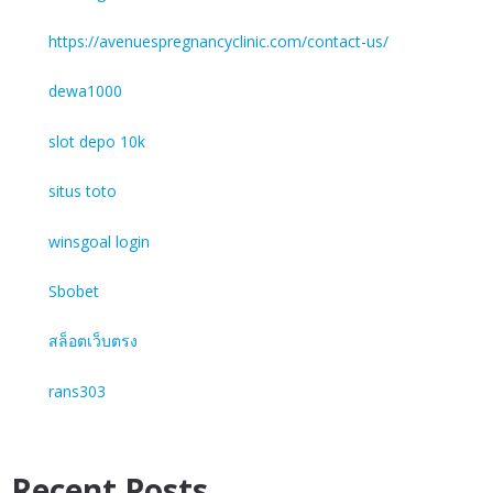
https://avenuespregnancyclinic.com/contact-us/
dewa1000
slot depo 10k
situs toto
winsgoal login
Sbobet
สล็อตเว็บตรง
rans303
Recent Posts