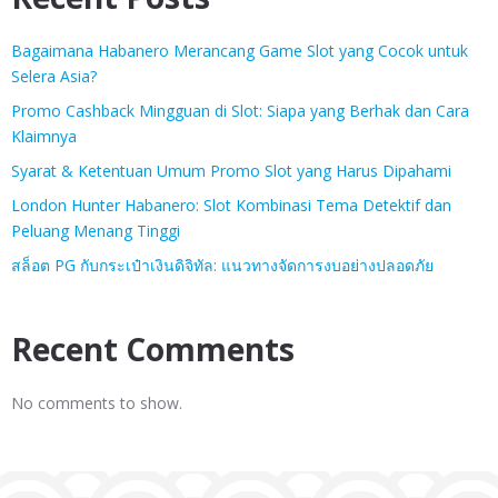
Bagaimana Habanero Merancang Game Slot yang Cocok untuk
Selera Asia?
Promo Cashback Mingguan di Slot: Siapa yang Berhak dan Cara
Klaimnya
Syarat & Ketentuan Umum Promo Slot yang Harus Dipahami
London Hunter Habanero: Slot Kombinasi Tema Detektif dan
Peluang Menang Tinggi
สล็อต PG กับกระเป๋าเงินดิจิทัล: แนวทางจัดการงบอย่างปลอดภัย
Recent Comments
No comments to show.