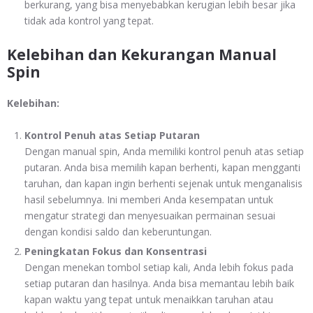
berkurang, yang bisa menyebabkan kerugian lebih besar jika
tidak ada kontrol yang tepat.
Kelebihan dan Kekurangan Manual
Spin
Kelebihan:
Kontrol Penuh atas Setiap Putaran
Dengan manual spin, Anda memiliki kontrol penuh atas setiap
putaran. Anda bisa memilih kapan berhenti, kapan mengganti
taruhan, dan kapan ingin berhenti sejenak untuk menganalisis
hasil sebelumnya. Ini memberi Anda kesempatan untuk
mengatur strategi dan menyesuaikan permainan sesuai
dengan kondisi saldo dan keberuntungan.
Peningkatan Fokus dan Konsentrasi
Dengan menekan tombol setiap kali, Anda lebih fokus pada
setiap putaran dan hasilnya. Anda bisa memantau lebih baik
kapan waktu yang tepat untuk menaikkan taruhan atau