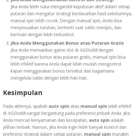
Jika Anda lebih suka mengambil keputusan aktif dalam setiap
putaran dan mengatur strategi berdasarkan hasil sebelumnya,
manual spin lebih cocok. Dengan manual spin, Anda bisa
menyesuaikan taruhan, berhenti saat saldo menipis, dan
bermain dengan lebih terkontrol.
Jika Anda Menggunakan Bonus atau Putaran Gratis
Jika Anda memainkan game slot di
XGSlot88
dengan
menggunakan bonus atau putaran gratis, manual spin bisa
lebih efektif karena Anda dapat lebih mudah mengontrol
kapan menggunakan bonus tersebut dan bagaimana
mengelola saldo dengan lebih hati-hati.
Kesimpulan
Pada akhirnya, apakah
auto spin
atau
manual spin
lebih efektif
di
XGSlot88
sangat bergantung pada preferensi pribadi Anda. Jika
Anda mencari kenyamanan dan kecepatan,
auto spin
adalah
pilihan terbaik. Namun, jika Anda ingin lebih banyak kontrol dan
preferensi strategi dalam setiap putaran,
manual spin
mungkin