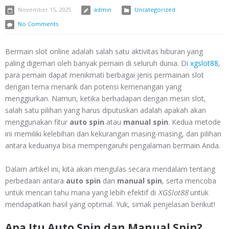
November 15, 2025
admin
Uncategorized
No Comments
Bermain slot online adalah salah satu aktivitas hiburan yang
paling digemari oleh banyak pemain di seluruh dunia. Di
xgslot88
,
para pemain dapat menikmati berbagai jenis permainan slot
dengan tema menarik dan potensi kemenangan yang
menggiurkan. Namun, ketika berhadapan dengan mesin slot,
salah satu pilihan yang harus diputuskan adalah apakah akan
menggunakan fitur
auto spin
atau
manual spin
. Kedua metode
ini memiliki kelebihan dan kekurangan masing-masing, dan pilihan
antara keduanya bisa mempengaruhi pengalaman bermain Anda.
Dalam artikel ini, kita akan mengulas secara mendalam tentang
perbedaan antara
auto spin
dan
manual spin
, serta mencoba
untuk mencari tahu mana yang lebih efektif di
XGSlot88
untuk
mendapatkan hasil yang optimal. Yuk, simak penjelasan berikut!
Apa Itu Auto Spin dan Manual Spin?