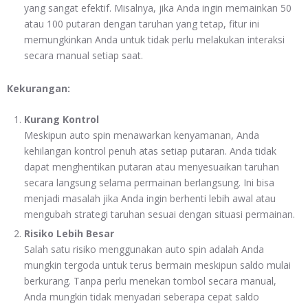
yang sangat efektif. Misalnya, jika Anda ingin memainkan 50
atau 100 putaran dengan taruhan yang tetap, fitur ini
memungkinkan Anda untuk tidak perlu melakukan interaksi
secara manual setiap saat.
Kekurangan:
Kurang Kontrol
Meskipun auto spin menawarkan kenyamanan, Anda
kehilangan kontrol penuh atas setiap putaran. Anda tidak
dapat menghentikan putaran atau menyesuaikan taruhan
secara langsung selama permainan berlangsung. Ini bisa
menjadi masalah jika Anda ingin berhenti lebih awal atau
mengubah strategi taruhan sesuai dengan situasi permainan.
Risiko Lebih Besar
Salah satu risiko menggunakan auto spin adalah Anda
mungkin tergoda untuk terus bermain meskipun saldo mulai
berkurang. Tanpa perlu menekan tombol secara manual,
Anda mungkin tidak menyadari seberapa cepat saldo