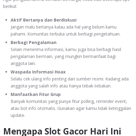
berikut:
Aktif Bertanya dan Berdiskusi
Jangan malu bertanya kalau ada hal yang belum kamu
pahami. Komunitas terbuka untuk berbagi pengetahuan.
Berbagi Pengalaman
Selain menerima informasi, kamu juga bisa berbagi hasil
pengalaman bermain, yang mungkin bermanfaat bagi
anggota lain.
Waspada Informasi Hoax
Selalu cek ulang info penting dari sumber resmi. Kadang ada
anggota yang salah info atau hanya tebak-tebakan.
Manfaatkan Fitur Grup
Banyak komunitas yang punya fitur polling, reminder event,
atau bot info otomatis. Gunakan agar kamu tidak ketinggalan
update.
Mengapa Slot Gacor Hari Ini