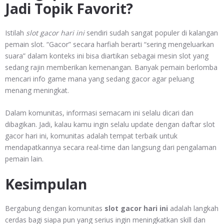
Jadi Topik Favorit?
Istilah
slot gacor hari ini
sendiri sudah sangat populer di kalangan
pemain slot. “Gacor” secara harfiah berarti “sering mengeluarkan
suara” dalam konteks ini bisa diartikan sebagai mesin slot yang
sedang rajin memberikan kemenangan. Banyak pemain berlomba
mencari info game mana yang sedang gacor agar peluang
menang meningkat.
Dalam komunitas, informasi semacam ini selalu dicari dan
dibagikan. Jadi, kalau kamu ingin selalu update dengan daftar slot
gacor hari ini, komunitas adalah tempat terbaik untuk
mendapatkannya secara real-time dan langsung dari pengalaman
pemain lain.
Kesimpulan
Bergabung dengan komunitas
slot gacor hari ini
adalah langkah
cerdas bagi siapa pun yang serius ingin meningkatkan skill dan