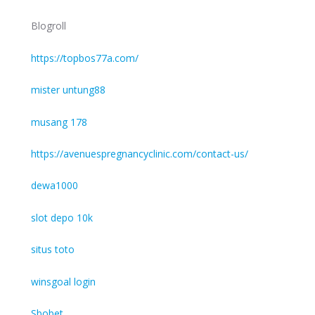
Blogroll
https://topbos77a.com/
mister untung88
musang 178
https://avenuespregnancyclinic.com/contact-us/
dewa1000
slot depo 10k
situs toto
winsgoal login
Sbobet