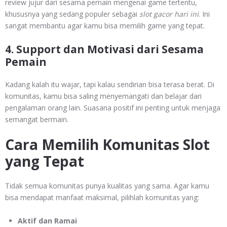
review jujur dari sesama pemain mengenai game tertentu,
khususnya yang sedang populer sebagai
slot gacor hari ini
. Ini
sangat membantu agar kamu bisa memilih game yang tepat.
4.
Support dan Motivasi dari Sesama
Pemain
Kadang kalah itu wajar, tapi kalau sendirian bisa terasa berat. Di
komunitas, kamu bisa saling menyemangati dan belajar dari
pengalaman orang lain. Suasana positif ini penting untuk menjaga
semangat bermain.
Cara Memilih Komunitas Slot
yang Tepat
Tidak semua komunitas punya kualitas yang sama. Agar kamu
bisa mendapat manfaat maksimal, pilihlah komunitas yang:
Aktif dan Ramai