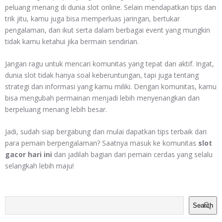
peluang menang di dunia slot online. Selain mendapatkan tips dan
trik jitu, kamu juga bisa memperluas jaringan, bertukar
pengalaman, dan ikut serta dalam berbagai event yang mungkin
tidak kamu ketahui jika bermain sendirian.
Jangan ragu untuk mencari komunitas yang tepat dan aktif. Ingat,
dunia slot tidak hanya soal keberuntungan, tapi juga tentang
strategi dan informasi yang kamu miliki. Dengan komunitas, kamu
bisa mengubah permainan menjadi lebih menyenangkan dan
berpeluang menang lebih besar.
Jadi, sudah siap bergabung dan mulai dapatkan tips terbaik dari
para pemain berpengalaman? Saatnya masuk ke komunitas
slot
gacor hari ini
dan jadilah bagian dari pemain cerdas yang selalu
selangkah lebih maju!
Search