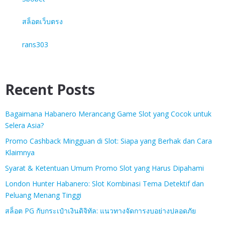
สล็อตเว็บตรง
rans303
Recent Posts
Bagaimana Habanero Merancang Game Slot yang Cocok untuk
Selera Asia?
Promo Cashback Mingguan di Slot: Siapa yang Berhak dan Cara
Klaimnya
Syarat & Ketentuan Umum Promo Slot yang Harus Dipahami
London Hunter Habanero: Slot Kombinasi Tema Detektif dan
Peluang Menang Tinggi
สล็อต PG กับกระเป๋าเงินดิจิทัล: แนวทางจัดการงบอย่างปลอดภัย