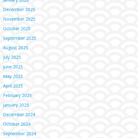
December 2025
November 2025
October 2025
September 2025
August 2025
July 2025
June 2025
May 2025
April 2025
February 2025
January 2025
December 2024
October 2024
September 2024