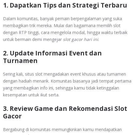
1.
Dapatkan Tips dan Strategi Terbaru
Dalam komunitas, banyak pemain berpengalaman yang suka
membagikan trik mereka. Mulai dari bagaimana memilih slot
dengan RTP tinggi, cara mengelola modal, hingga waktu terbaik
untuk bermain demi mengejar
slot gacor hari ini
.
2.
Update Informasi Event dan
Turnamen
Sering kali, situs slot mengadakan event khusus atau turnamen
dengan hadiah menarik. Komunitas biasanya jadi tempat pertama
yang membagikan info ini, sehingga kamu tidak ketinggalan
kesempatan untuk ikut serta.
3.
Review Game dan Rekomendasi Slot
Gacor
Bergabung di komunitas memungkinkan kamu mendapatkan