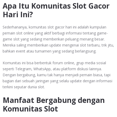
Apa Itu Komunitas Slot Gacor
Hari Ini?
Sederhananya, komunitas slot gacor hari ini adalah kumpulan
pemain slot online yang aktif berbagi informasi tentang game-
game slot yang sedang memberikan peluang menang besar.
Mereka saling memberikan update mengenai slot terbaru, trik jitu,
bahkan event atau turnamen yang sedang berlangsung.
Komunitas ini bisa berbentuk forum online, grup media sosial
seperti Telegram, WhatsApp, atau platform diskusi lainnya.
Dengan bergabung, kamu tak hanya menjadi pemain biasa, tapi
bagian dari sebuah jaringan yang selalu update dengan informasi
terkini seputar dunia slot.
Manfaat Bergabung dengan
Komunitas Slot