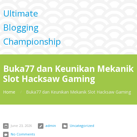
Ultimate
Blogging
Championship
Buka77 dan Keunikan Mekanik
Slot Hacksaw Gaming
Home
Buka77 dan Keunikan Mekanik Slot Hacksaw Gaming
June 23, 2026
admin
Uncategorized
No Comments