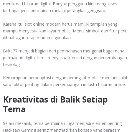
menikmati hiburan digital. Banyak pengguna kini mengakses
berbagai jenis permainan melalui perangkat genggam.
Karena itu, slot online modern harus memiliki tampilan yang
mampu menyesuaikan layar mobile. Menu, simbol, dan fitur perlu
dibuat agar tetap mudah digunakan.
Buka77 menjadi bagian dari pembahasan mengenai bagaimana
permainan digital terus menyesuaikan diri dengan perkembangan
teknologi.
Kemampuan beradaptasi dengan perangkat mobile menjadi salah
satu faktor penting dalam perkembangan industri hiburan online.
Kreativitas di Balik Setiap
Tema
Selain mekanik, tema permainan juga menjadi elemen penting.
Hacksaw Gaming sering menghadirkan konsep yang beragam