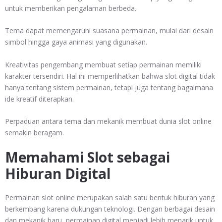
untuk memberikan pengalaman berbeda.
Tema dapat memengaruhi suasana permainan, mulai dari desain
simbol hingga gaya animasi yang digunakan.
Kreativitas pengembang membuat setiap permainan memiliki
karakter tersendiri. Hal ini memperlihatkan bahwa slot digital tidak
hanya tentang sistem permainan, tetapi juga tentang bagaimana
ide kreatif diterapkan.
Perpaduan antara tema dan mekanik membuat dunia slot online
semakin beragam.
Memahami Slot sebagai
Hiburan Digital
Permainan slot online merupakan salah satu bentuk hiburan yang
berkembang karena dukungan teknologi. Dengan berbagai desain
dan mekanik baru, permainan digital menjadi lebih menarik untuk