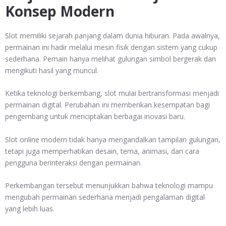
Konsep Modern
Slot memiliki sejarah panjang dalam dunia hiburan. Pada awalnya,
permainan ini hadir melalui mesin fisik dengan sistem yang cukup
sederhana. Pemain hanya melihat gulungan simbol bergerak dan
mengikuti hasil yang muncul.
Ketika teknologi berkembang, slot mulai bertransformasi menjadi
permainan digital. Perubahan ini memberikan kesempatan bagi
pengembang untuk menciptakan berbagai inovasi baru.
Slot online modern tidak hanya mengandalkan tampilan gulungan,
tetapi juga memperhatikan desain, tema, animasi, dan cara
pengguna berinteraksi dengan permainan.
Perkembangan tersebut menunjukkan bahwa teknologi mampu
mengubah permainan sederhana menjadi pengalaman digital
yang lebih luas.