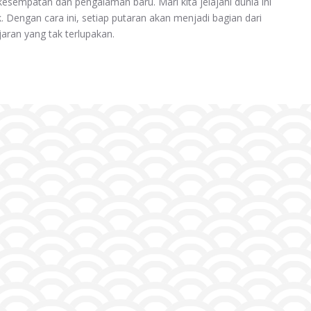
empatan dan pengalaman baru. Mari kita jelajahi dunia ini
 Dengan cara ini, setiap putaran akan menjadi bagian dari
aran yang tak terlupakan.