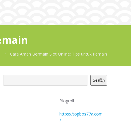
Pemain
Cara Aman Bermain Slot Online: Tips untuk Pemain
Search
Blogroll
https://topbos77a.com
/