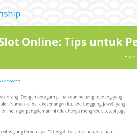
nship
lot Online: Tips untuk 
Home
o Comments
 banyak orang. Dengan beragam pilihan dan peluang menang yang
puler. Namun, di balik kesenangan itu, ada tanggung jawab yang
 online, agar pengalaman ini tidak hanya menghibur, tetapi juga
itus yang terpercaya. Di tengah lautan pilihan, kita harus