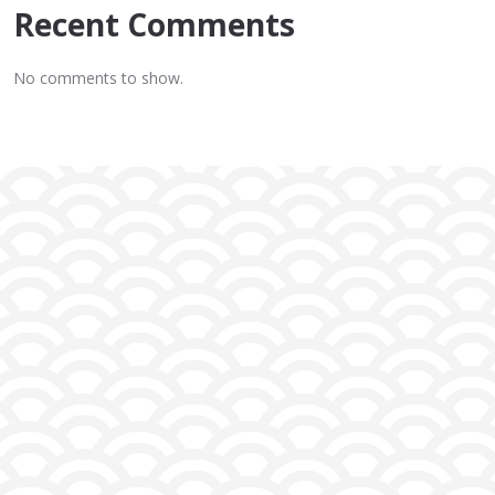
Recent Comments
No comments to show.