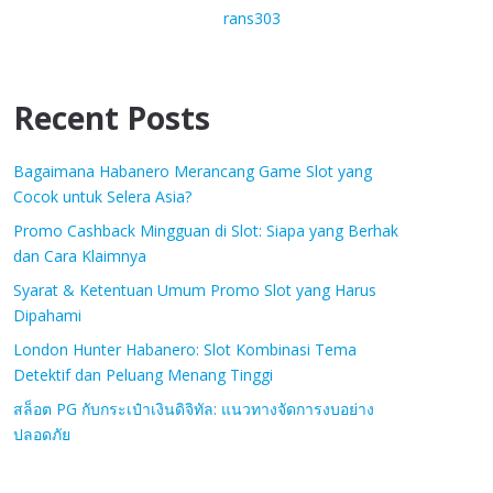
rans303
Recent Posts
Bagaimana Habanero Merancang Game Slot yang
Cocok untuk Selera Asia?
Promo Cashback Mingguan di Slot: Siapa yang Berhak
dan Cara Klaimnya
Syarat & Ketentuan Umum Promo Slot yang Harus
Dipahami
London Hunter Habanero: Slot Kombinasi Tema
Detektif dan Peluang Menang Tinggi
สล็อต PG กับกระเป๋าเงินดิจิทัล: แนวทางจัดการงบอย่าง
ปลอดภัย