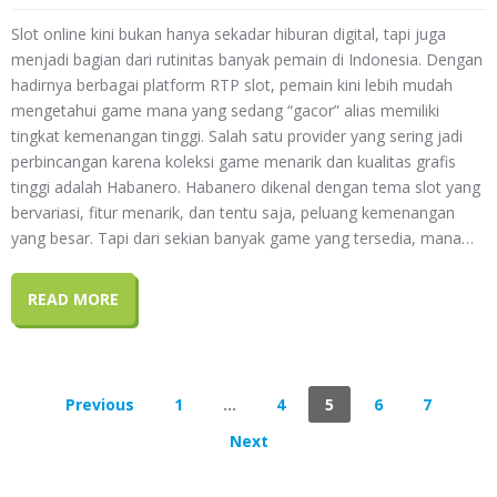
Slot online kini bukan hanya sekadar hiburan digital, tapi juga
menjadi bagian dari rutinitas banyak pemain di Indonesia. Dengan
hadirnya berbagai platform RTP slot, pemain kini lebih mudah
mengetahui game mana yang sedang “gacor” alias memiliki
tingkat kemenangan tinggi. Salah satu provider yang sering jadi
perbincangan karena koleksi game menarik dan kualitas grafis
tinggi adalah Habanero. Habanero dikenal dengan tema slot yang
bervariasi, fitur menarik, dan tentu saja, peluang kemenangan
yang besar. Tapi dari sekian banyak game yang tersedia, mana…
READ MORE
Previous
1
…
4
5
6
7
Next