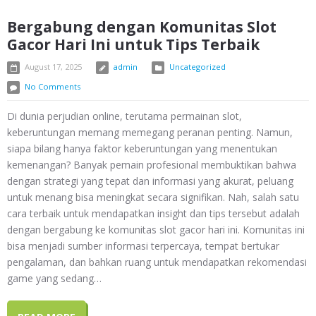
Bergabung dengan Komunitas Slot
Gacor Hari Ini untuk Tips Terbaik
August 17, 2025
admin
Uncategorized
No Comments
Di dunia perjudian online, terutama permainan slot,
keberuntungan memang memegang peranan penting. Namun,
siapa bilang hanya faktor keberuntungan yang menentukan
kemenangan? Banyak pemain profesional membuktikan bahwa
dengan strategi yang tepat dan informasi yang akurat, peluang
untuk menang bisa meningkat secara signifikan. Nah, salah satu
cara terbaik untuk mendapatkan insight dan tips tersebut adalah
dengan bergabung ke komunitas slot gacor hari ini. Komunitas ini
bisa menjadi sumber informasi terpercaya, tempat bertukar
pengalaman, dan bahkan ruang untuk mendapatkan rekomendasi
game yang sedang…