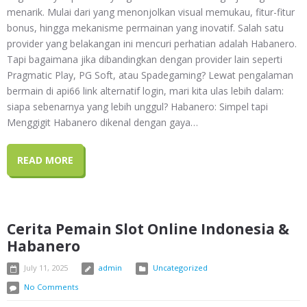
menarik. Mulai dari yang menonjolkan visual memukau, fitur-fitur
bonus, hingga mekanisme permainan yang inovatif. Salah satu
provider yang belakangan ini mencuri perhatian adalah Habanero.
Tapi bagaimana jika dibandingkan dengan provider lain seperti
Pragmatic Play, PG Soft, atau Spadegaming? Lewat pengalaman
bermain di api66 link alternatif login, mari kita ulas lebih dalam:
siapa sebenarnya yang lebih unggul? Habanero: Simpel tapi
Menggigit Habanero dikenal dengan gaya…
READ MORE
Cerita Pemain Slot Online Indonesia &
Habanero
July 11, 2025
admin
Uncategorized
No Comments