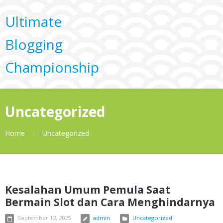
Ultimate
Blogging
Championship
Uncategorized
Home
Uncategorized
Kesalahan Umum Pemula Saat
Bermain Slot dan Cara Menghindarnya
September 12, 2025
admin
Uncategorized