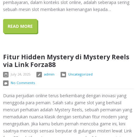
pembayaran, dalam konteks slot online, adalah seberapa sering
sebuah mesin slot memberikan kemenangan kepada…
READ MORE
Fitur Hidden Mystery di Mystery Reels
via Link Forza88
July 24, 2025
admin
Uncategorized
No Comments
Dunia perjudian online terus berkembang dengan inovasi yang
menggoda para pemain. Salah satu game slot yang berhasil
mencuri perhatian adalah Mystery Reels, sebuah permainan yang
memadukan nuansa klasik dengan sentuhan fitur modern yang
mengejutkan. Jika kamu belum pernah mencoba game ini, kini
saatnya mencicipi sensasi berputar di gulungan misteri lewat Link