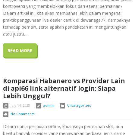
kontroversi yang membelokkan fokus dari esensi permainan?
Dalam artikel ini, kita akan membahas lebih dalam mengenai
praktik penggunaan live dealer cantik di dewanaga77, dampaknya
terhadap pemain, serta apakah pendekatan ini menguntungkan
atau justru…
READ MORE
Komparasi Habanero vs Provider Lain
di api66 link alternatif login: Siapa
Lebih Unggul?
July 14, 2025
admin
Uncategorized
No Comments
Dalam dunia perjudian online, khususnya permainan slot, ada
begitu banyak provider yang menawarkan berbagai jenis game