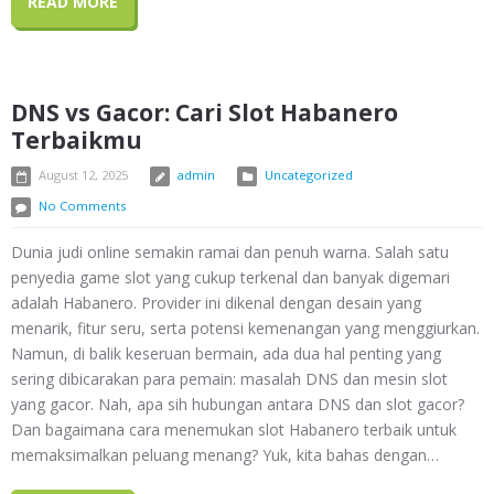
READ MORE
DNS vs Gacor: Cari Slot Habanero
Terbaikmu
August 12, 2025
admin
Uncategorized
No Comments
Dunia judi online semakin ramai dan penuh warna. Salah satu
penyedia game slot yang cukup terkenal dan banyak digemari
adalah Habanero. Provider ini dikenal dengan desain yang
menarik, fitur seru, serta potensi kemenangan yang menggiurkan.
Namun, di balik keseruan bermain, ada dua hal penting yang
sering dibicarakan para pemain: masalah DNS dan mesin slot
yang gacor. Nah, apa sih hubungan antara DNS dan slot gacor?
Dan bagaimana cara menemukan slot Habanero terbaik untuk
memaksimalkan peluang menang? Yuk, kita bahas dengan…