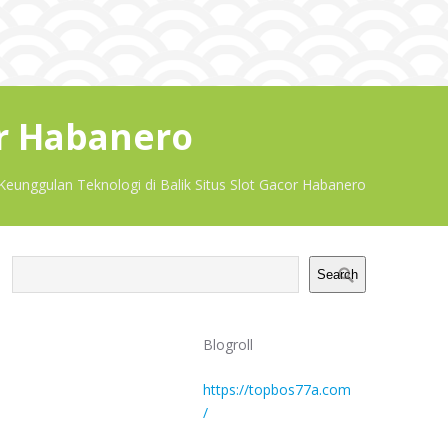
or Habanero
Keunggulan Teknologi di Balik Situs Slot Gacor Habanero
Search
Blogroll
https://topbos77a.com
/