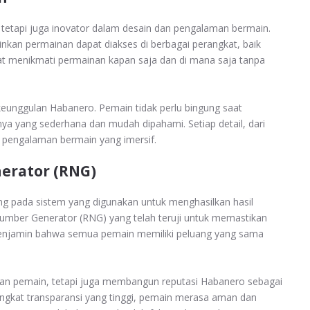
 tetapi juga inovator dalam desain dan pengalaman bermain.
n permainan dapat diakses di berbagai perangkat, baik
t menikmati permainan kapan saja dan di mana saja tanpa
 keunggulan Habanero. Pemain tidak perlu bingung saat
nya yang sederhana dan mudah dipahami. Setiap detail, dari
 pengalaman bermain yang imersif.
erator (RNG)
g pada sistem yang digunakan untuk menghasilkan hasil
ber Generator (RNG) yang telah teruji untuk memastikan
ni menjamin bahwa semua pemain memiliki peluang yang sama
an pemain, tetapi juga membangun reputasi Habanero sebagai
ngkat transparansi yang tinggi, pemain merasa aman dan