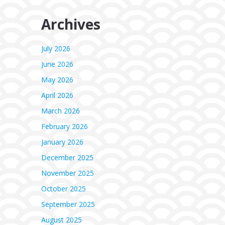
Archives
July 2026
June 2026
May 2026
April 2026
March 2026
February 2026
January 2026
December 2025
November 2025
October 2025
September 2025
August 2025