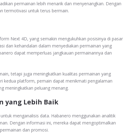
jadikan permainan lebih menarik dan menyenangkan. Dengan
 termotivasi untuk terus bermain.
tform Next 4D, yang semakin mengukuhkan posisinya di pasar
ovasi dan kehandalan dalam menyediakan permainan yang
abanero dapat memperluas jangkauan permainannya dan
ain, tetapi juga meningkatkan kualitas permainan yang
ri kedua platform, pemain dapat menikmati pengalaman
yang meningkatkan peluang menang.
n yang Lebih Baik
untuk menganalisis data. Habanero menggunakan analitik
nan. Dengan informasi ini, mereka dapat mengoptimalkan
permainan dan promosi.