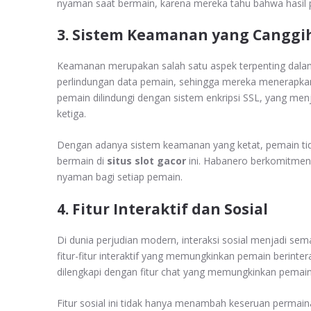
nyaman saat bermain, karena mereka tahu bahwa hasil pe
3. Sistem Keamanan yang Canggi
Keamanan merupakan salah satu aspek terpenting dala
perlindungan data pemain, sehingga mereka menerapkan t
pemain dilindungi dengan sistem enkripsi SSL, yang menj
ketiga.
Dengan adanya sistem keamanan yang ketat, pemain tida
bermain di
situs slot gacor
ini. Habanero berkomitme
nyaman bagi setiap pemain.
4. Fitur Interaktif dan Sosial
Di dunia perjudian modern, interaksi sosial menjadi se
fitur-fitur interaktif yang memungkinkan pemain berinte
dilengkapi dengan fitur chat yang memungkinkan pemain b
Fitur sosial ini tidak hanya menambah keseruan permai