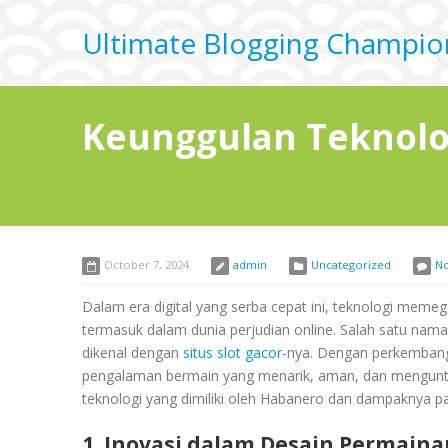
Ultimate Blogging Champio
Keunggulan Teknolog
October 7, 2024
admin
Uncategorized
N
Dalam era digital yang serba cepat ini, teknologi meme
termasuk dalam dunia perjudian online. Salah satu nam
dikenal dengan
situs slot gacor
-nya. Dengan perkemban
pengalaman bermain yang menarik, aman, dan menguntun
teknologi yang dimiliki oleh Habanero dan dampaknya pad
1. Inovasi dalam Desain Permaina