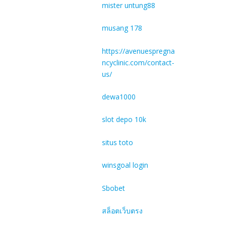
mister untung88
musang 178
https://avenuespregna
ncyclinic.com/contact-
us/
dewa1000
slot depo 10k
situs toto
winsgoal login
Sbobet
สล็อตเว็บตรง