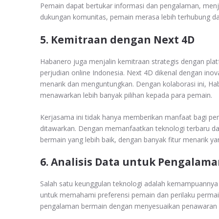
Pemain dapat bertukar informasi dan pengalaman, men
dukungan komunitas, pemain merasa lebih terhubung dan
5. Kemitraan dengan Next 4D
Habanero juga menjalin kemitraan strategis dengan pla
perjudian online Indonesia. Next 4D dikenal dengan in
menarik dan menguntungkan. Dengan kolaborasi ini, H
menawarkan lebih banyak pilihan kepada para pemain.
Kerjasama ini tidak hanya memberikan manfaat bagi pem
ditawarkan. Dengan memanfaatkan teknologi terbaru da
bermain yang lebih baik, dengan banyak fitur menarik 
6. Analisis Data untuk Pengalama
Salah satu keunggulan teknologi adalah kemampuannya 
untuk memahami preferensi pemain dan perilaku permai
pengalaman bermain dengan menyesuaikan penawaran 