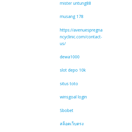
mister untung88
musang 178
https://avenuespregna
ncyclinic.com/contact-
us/
dewa1000
slot depo 10k
situs toto
winsgoal login
Sbobet
สล็อตเว็บตรง