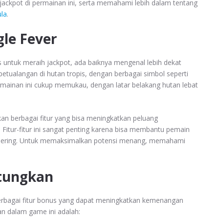
jackpot di permainan ini, serta memahami lebih dalam tentang
ula
.
gle Fever
s untuk meraih jackpot, ada baiknya mengenal lebih dekat
a petualangan di hutan tropis, dengan berbagai simbol seperti
rmainan ini cukup memukau, dengan latar belakang hutan lebat
n berbagai fitur yang bisa meningkatkan peluang
. Fitur-fitur ini sangat penting karena bisa membantu pemain
sering. Untuk memaksimalkan potensi menang, memahami
tungkan
rbagai fitur bonus yang dapat meningkatkan kemenangan
an dalam game ini adalah: