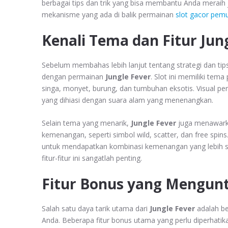
berbagai tips dan trik yang bisa membantu Anda meraih 
mekanisme yang ada di balik permainan
slot gacor pem
Kenali Tema dan Fitur
Jun
Sebelum membahas lebih lanjut tentang strategi dan tip
dengan permainan
Jungle Fever
. Slot ini memiliki tem
singa, monyet, burung, dan tumbuhan eksotis. Visual pe
yang dihiasi dengan suara alam yang menenangkan.
Selain tema yang menarik,
Jungle Fever
juga menawarka
kemenangan, seperti simbol wild, scatter, dan free spins
untuk mendapatkan kombinasi kemenangan yang lebih 
fitur-fitur ini sangatlah penting.
Fitur Bonus yang Mengun
Salah satu daya tarik utama dari
Jungle Fever
adalah be
Anda. Beberapa fitur bonus utama yang perlu diperhatik