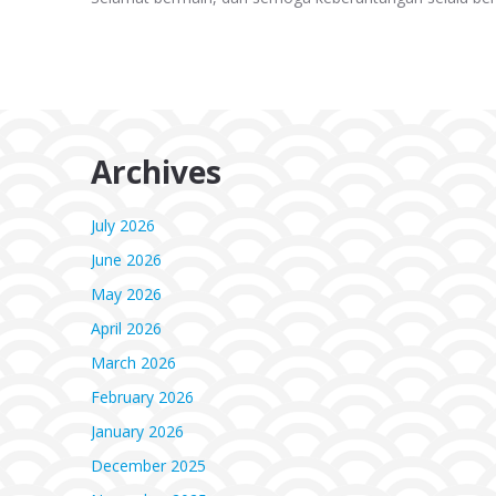
Archives
July 2026
June 2026
May 2026
April 2026
March 2026
February 2026
January 2026
December 2025