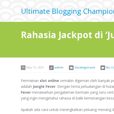
Ultimate Blogging Champio
Rahasia Jackpot di ‘J
May 15, 2025
admin
Uncategorized
No C
Permainan
slot online
semakin digemari oleh banyak pe
adalah
Jungle Fever
. Dengan tema petualangan di huta
Fever
menawarkan pengalaman bermain yang seru serta
yang ingin mengetahui rahasia di balik kemenangan bes
Apakah ada cara untuk meningkatkan peluang menang 