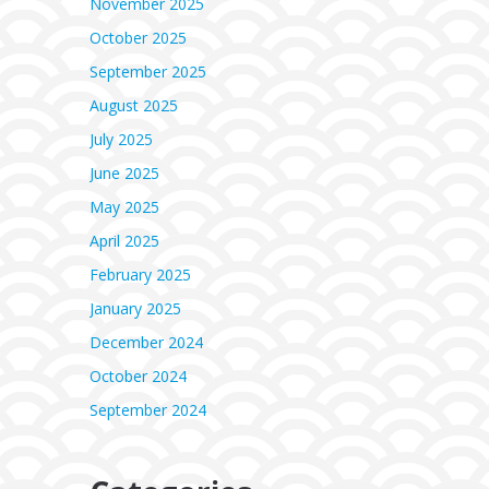
November 2025
October 2025
September 2025
August 2025
July 2025
June 2025
May 2025
April 2025
February 2025
January 2025
December 2024
October 2024
September 2024