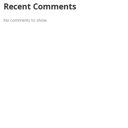
Recent Comments
No comments to show.