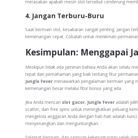
merasakan apakah mesin slot tersebut cenderung membe
4.
Jangan Terburu-Buru
Saat bermain slot, kesabaran sangat penting. Jangan te
kemenangan cepat. Cobalah untuk menikmati permainan
Kesimpulan: Menggapai Ja
Meskipun tidak ada jaminan bahwa Anda akan selalu m
tepat dan pemahaman yang baik tentang fitur permainan
Jungle Fever
menawarkan pengalaman bermain yang men
kemenangan besar melalui fitur bonus yang ada.
Jika Anda mencari
slot gacor
,
Jungle Fever
adalah pili
scatter, dan free spins untuk meningkatkan peluang ke
mengelola anggaran Anda dengan hati-hati adalah kun
menyenangkan dan menguntungkan.
Selamat bermain, dan semoga keberuntungan selalu ber