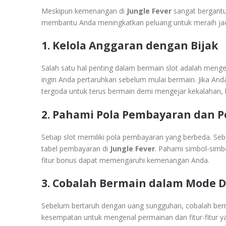
Meskipun kemenangan di
Jungle Fever
sangat bergantu
membantu Anda meningkatkan peluang untuk meraih ja
1.
Kelola Anggaran dengan Bijak
Salah satu hal penting dalam bermain slot adalah meng
ingin Anda pertaruhkan sebelum mulai bermain. Jika And
tergoda untuk terus bermain demi mengejar kekalahan, ka
2.
Pahami Pola Pembayaran dan
Setiap slot memiliki pola pembayaran yang berbeda. S
tabel pembayaran di
Jungle Fever
. Pahami simbol-sim
fitur bonus dapat memengaruhi kemenangan Anda.
3.
Cobalah Bermain dalam Mode 
Sebelum bertaruh dengan uang sungguhan, cobalah ber
kesempatan untuk mengenal permainan dan fitur-fitur yan