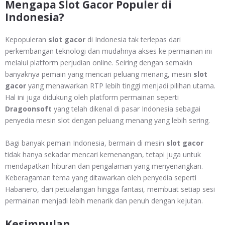
Mengapa Slot Gacor Populer di
Indonesia?
Kepopuleran
slot gacor
di Indonesia tak terlepas dari
perkembangan teknologi dan mudahnya akses ke permainan ini
melalui platform perjudian online. Seiring dengan semakin
banyaknya pemain yang mencari peluang menang, mesin
slot
gacor
yang menawarkan RTP lebih tinggi menjadi pilihan utama.
Hal ini juga didukung oleh platform permainan seperti
Dragoonsoft
yang telah dikenal di pasar Indonesia sebagai
penyedia mesin slot dengan peluang menang yang lebih sering.
Bagi banyak pemain Indonesia, bermain di mesin
slot gacor
tidak hanya sekadar mencari kemenangan, tetapi juga untuk
mendapatkan hiburan dan pengalaman yang menyenangkan.
Keberagaman tema yang ditawarkan oleh penyedia seperti
Habanero, dari petualangan hingga fantasi, membuat setiap sesi
permainan menjadi lebih menarik dan penuh dengan kejutan.
Kesimpulan