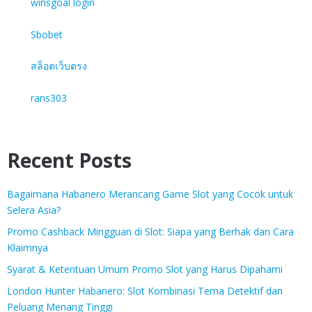
winsgoal login
Sbobet
สล็อตเว็บตรง
rans303
Recent Posts
Bagaimana Habanero Merancang Game Slot yang Cocok untuk
Selera Asia?
Promo Cashback Mingguan di Slot: Siapa yang Berhak dan Cara
Klaimnya
Syarat & Ketentuan Umum Promo Slot yang Harus Dipahami
London Hunter Habanero: Slot Kombinasi Tema Detektif dan
Peluang Menang Tinggi