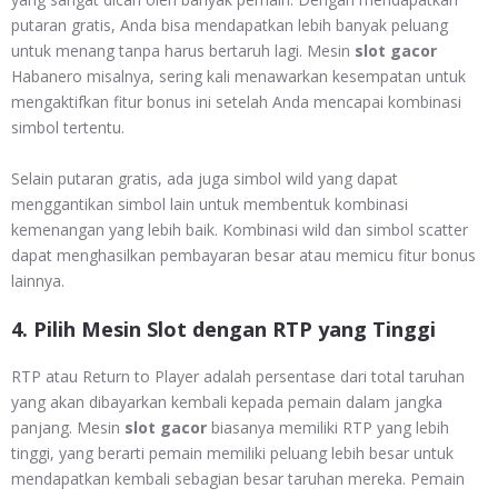
putaran gratis, Anda bisa mendapatkan lebih banyak peluang
untuk menang tanpa harus bertaruh lagi. Mesin
slot gacor
Habanero misalnya, sering kali menawarkan kesempatan untuk
mengaktifkan fitur bonus ini setelah Anda mencapai kombinasi
simbol tertentu.
Selain putaran gratis, ada juga simbol wild yang dapat
menggantikan simbol lain untuk membentuk kombinasi
kemenangan yang lebih baik. Kombinasi wild dan simbol scatter
dapat menghasilkan pembayaran besar atau memicu fitur bonus
lainnya.
4.
Pilih Mesin Slot dengan RTP yang Tinggi
RTP atau Return to Player adalah persentase dari total taruhan
yang akan dibayarkan kembali kepada pemain dalam jangka
panjang. Mesin
slot gacor
biasanya memiliki RTP yang lebih
tinggi, yang berarti pemain memiliki peluang lebih besar untuk
mendapatkan kembali sebagian besar taruhan mereka. Pemain