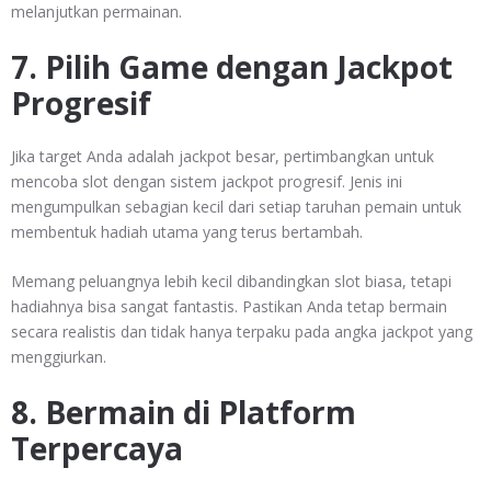
melanjutkan permainan.
7. Pilih Game dengan Jackpot
Progresif
Jika target Anda adalah jackpot besar, pertimbangkan untuk
mencoba slot dengan sistem jackpot progresif. Jenis ini
mengumpulkan sebagian kecil dari setiap taruhan pemain untuk
membentuk hadiah utama yang terus bertambah.
Memang peluangnya lebih kecil dibandingkan slot biasa, tetapi
hadiahnya bisa sangat fantastis. Pastikan Anda tetap bermain
secara realistis dan tidak hanya terpaku pada angka jackpot yang
menggiurkan.
8. Bermain di Platform
Terpercaya