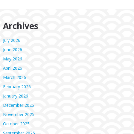
Archives
July 2026
June 2026
May 2026
April 2026
March 2026
February 2026
January 2026
December 2025
November 2025
October 2025
September 2025