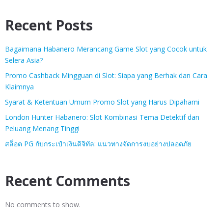
Recent Posts
Bagaimana Habanero Merancang Game Slot yang Cocok untuk
Selera Asia?
Promo Cashback Mingguan di Slot: Siapa yang Berhak dan Cara
Klaimnya
Syarat & Ketentuan Umum Promo Slot yang Harus Dipahami
London Hunter Habanero: Slot Kombinasi Tema Detektif dan
Peluang Menang Tinggi
สล็อต PG กับกระเป๋าเงินดิจิทัล: แนวทางจัดการงบอย่างปลอดภัย
Recent Comments
No comments to show.