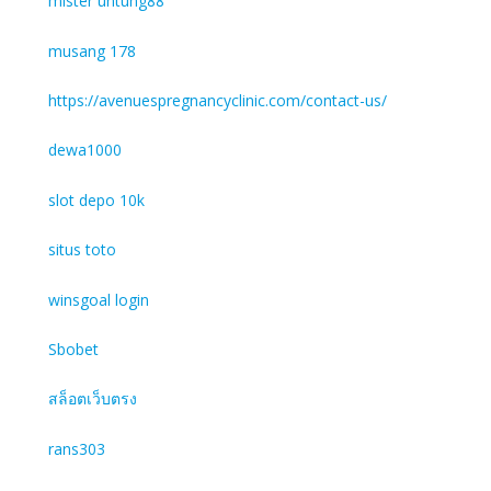
mister untung88
musang 178
https://avenuespregnancyclinic.com/contact-us/
dewa1000
slot depo 10k
situs toto
winsgoal login
Sbobet
สล็อตเว็บตรง
rans303