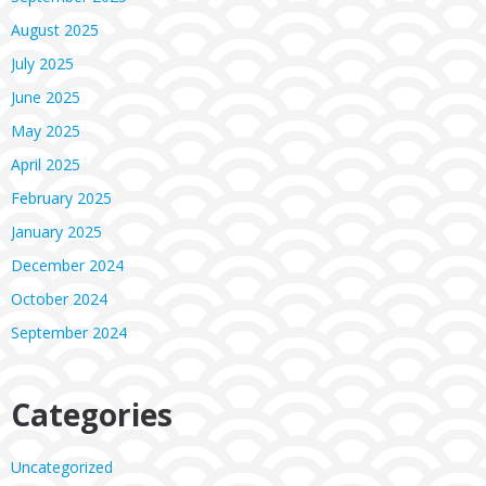
August 2025
July 2025
June 2025
May 2025
April 2025
February 2025
January 2025
December 2024
October 2024
September 2024
Categories
Uncategorized