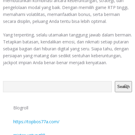
membutuhkan kombinasi antara keberuntungan, strategi, dan
pengelolaan modal yang baik. Dengan memilih game RTP tinggi,
memahami volatilitas, memanfaatkan bonus, serta bermain
secara disiplin, peluang Anda tentu bisa lebih optimal.
Yang terpenting, selalu utamakan tanggung jawab dalam bermain.
Tetapkan batasan, kendalikan emosi, dan nikmati setiap putaran
sebagai bagian dari hiburan digital yang seru. Siapa tahu, dengan
persiapan yang matang dan sedikit sentuhan keberuntungan,
jackpot impian Anda benar-benar menjadi kenyataan.
Search
Blogroll
https://topbos77a.com/